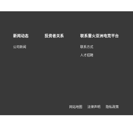
新闻动态
投资者关系
联系雷火亚洲电竞平台
公司新闻
联系方式
人才招聘
网站地图
法律声明
隐私政策