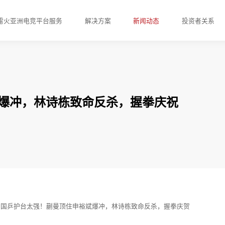
雷火亚洲电竞平台服务
解决方案
新闻动态
投资者关系
斌爆冲，林诗栋致命反杀，握拳庆祝
 国乒护台太强！蒯曼顶住申裕斌爆冲，林诗栋致命反杀，握拳庆贺