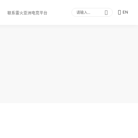
EN
联系雷火亚洲电竞平台