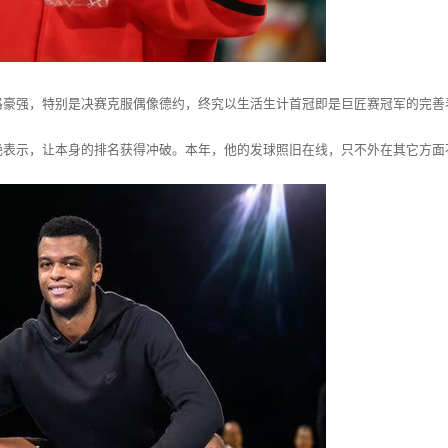
路豪强，特别是决赛克服偶像德约，终究以生活生计首冠即是巨匠赛冠军的完善
艳表示，让本身的排名获得冲破。本年，他的发球照旧在线，只不外在其它方面