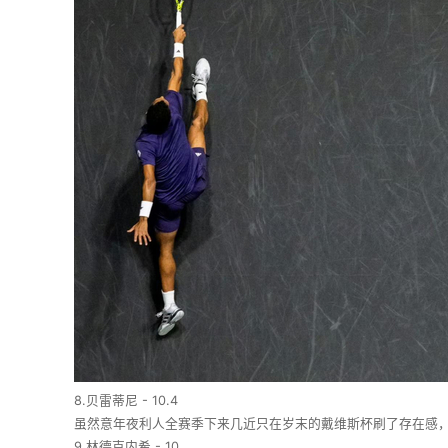
8.贝雷蒂尼 - 10.4
虽然意年夜利人全赛季下来几近只在岁末的戴维斯杯刷了存在感
9.林德克内希 - 10