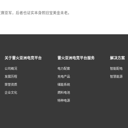
匠赛亚军，后者也证实本身照旧宝美金未老。
关于雷火亚洲电竞平台
雷火亚洲电竞平台服务
解决方案
公司概况
电力配套
智能配电
发展历程
充电产品
智慧能源
荣誉资质
储能系统
企业文化
燃料电池
特种电源