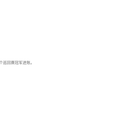
个巡回赛冠军进账。