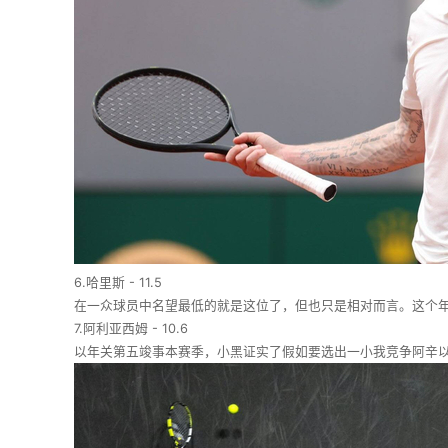
6.哈里斯 - 11.5
在一众球员中名望最低的就是这位了，但也只是相对而言。这个
7.阿利亚西姆 - 10.6
以年关第五竣事本赛季，小黑证实了假如要选出一小我竞争阿辛